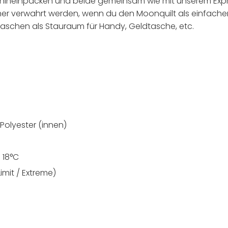
it hineinpacken und beide gemeinsam wie mit unserem Exp
er verwahrt werden, wenn du den Moonquilt als einfache
entaschen als Stauraum für Handy, Geldtasche, etc.
Polyester (innen)
 18°C
imit / Extreme)