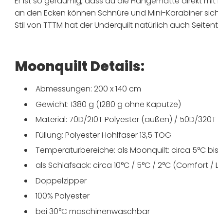
Er ist so geräumig, dass du die Hängematte direkt m
an den Ecken können Schnüre und Mini-Karabiner sich
Stil von TTTM hat der Underquilt natürlich auch Seit
Moonquilt Details:
Abmessungen: 200 x 140 cm
Gewicht: 1380 g (1280 g ohne Kaputze)
Material: 70D/210T Polyester (außen) / 50D/320T 
Füllung: Polyester Hohlfaser 13,5 TOG
Temperaturbereiche: als Moonquilt: circa 5°C bis
als Schlafsack: circa 10°C / 5°C / 2°C (Comfort / L
Doppelzipper
100% Polyester
bei 30°C maschinenwaschbar