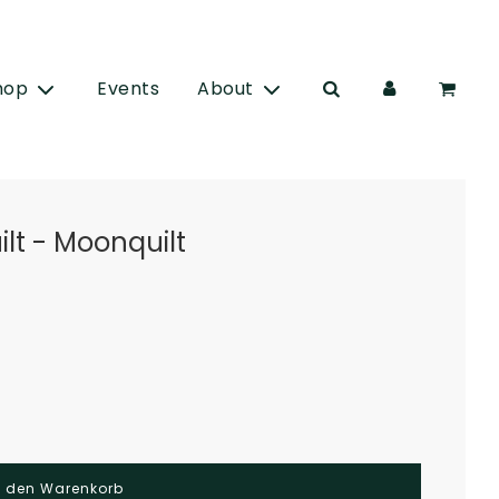
hop
Events
About
t - Moonquilt
W
n den Warenkorb