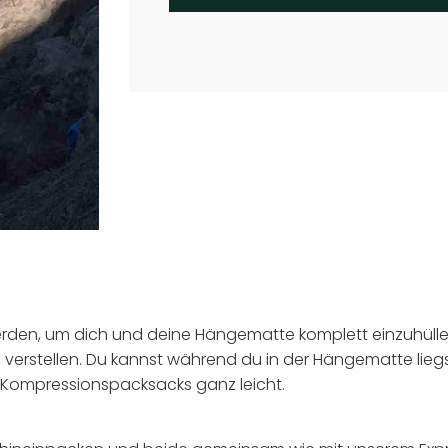
i
r
d
g
e
l
a
d
e
n
.
.
.
den, um dich und deine Hängematte komplett einzuhüllen
erstellen. Du kannst während du in der Hängematte liegst 
en Kompressionspacksacks ganz leicht.