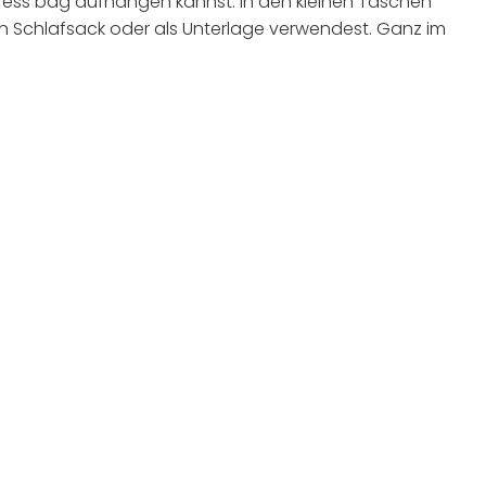
ress bag aufhängen kannst. In den kleinen Taschen
n Schlafsack oder als Unterlage verwendest. Ganz im