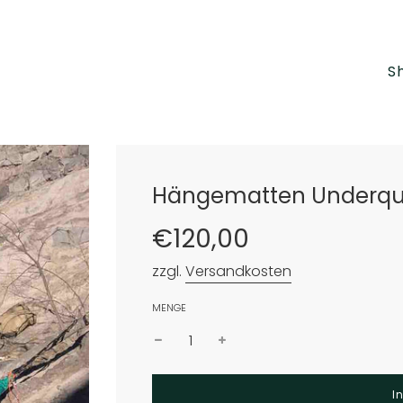
S
Hängematten Underquil
Sonderpreis
Normaler
€120,00
Preis
zzgl.
Versandkosten
MENGE
I