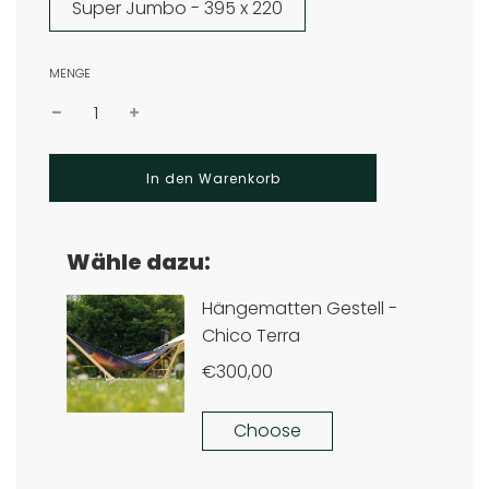
Super Jumbo - 395 x 220
MENGE
W
In den Warenkorb
i
r
d
g
Wähle dazu:
e
l
a
d
e
n
.
.
.