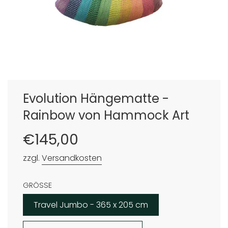
Evolution Hängematte -
Rainbow von Hammock Art
Sonderpreis
Normaler
€145,00
Preis
zzgl.
Versandkosten
GRÖSSE
Travel Jumbo - 365 x 205 cm