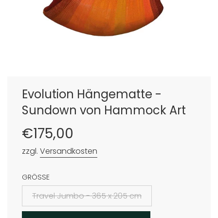
Evolution Hängematte -
Sundown von Hammock Art
Sonderpreis
Normaler
€175,00
Preis
zzgl.
Versandkosten
GRÖSSE
Travel Jumbo - 365 x 205 cm