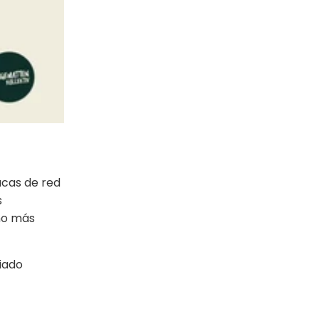
acas de red
s
ño más
iado