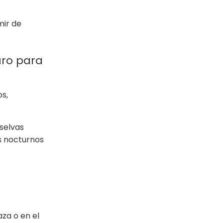
mir de
uro para
os,
selvas
os nocturnos
aza o en el