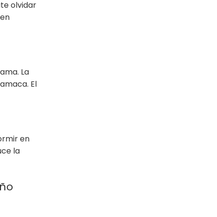
te olvidar
den
cama. La
hamaca. El
ormir en
uce la
eño